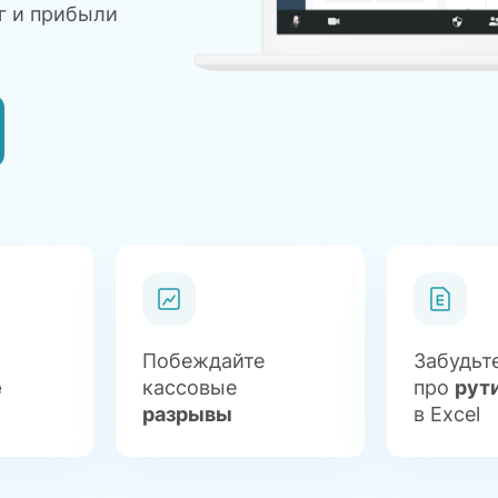
г и прибыли
Побеждайте
Забудьт
е
кассовые
про
рут
разрывы
в Excel