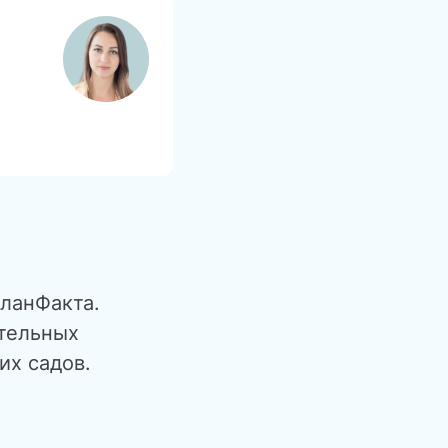
ланФакта.
тельных
их садов.