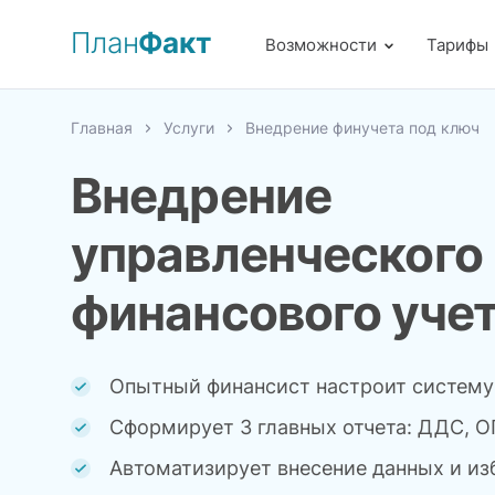
План
Факт
Возможности
Тарифы
Главная
Услуги
Внедрение финучета под ключ
Внедрение
управленческого
финансового уче
Опытный финансист
настроит систему
Сформирует 3 главных
отчета: ДДС, О
Автоматизирует
внесение данных
и из