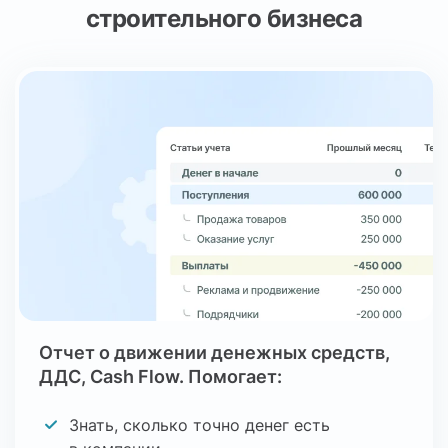
видение финансовой картины по каждому
строительного бизнеса
проекту; · удобная консолидация всех
денежных потоков. В ежедневной работе
мы чаще всего используем разделы
«Операции» и «Проекты», а также
анализируем отчетность. Благодаря
ПланФакту мы смогли выявить проблемные
зоны в финансах и начать принимать более
обоснованные управленческие решения.
Если раньше у нас были пробелы
в понимании полной финансовой картины,
то теперь ситуация полностью под
контролем. Отдельно хочется отметить
Отчет о движении денежных средств,
удобный и интуитивно понятный интерфейс
ДДС, Cash Flow. Помогает:
сервиса, а также оперативную техническую
поддержку, которая всегда быстро отвечает
Знать, сколько точно денег есть