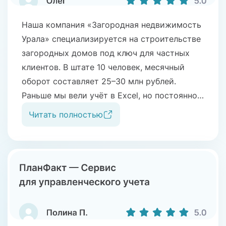
Наша компания «Загородная недвижимость
Урала» специализируется на строительстве
загородных домов под ключ для частных
клиентов. В штате 10 человек, месячный
оборот составляет 25–30 млн рублей.
Раньше мы вели учёт в Excel, но постоянно
сталкивались с необходимостью его
Читать полностью
дорабатывать и править. Нас не устраивало
отсутствие целостной картины: было
сложно отслеживать экономику по каждому
объекту и вести сквозную аналитику
по этапам строительства. Выбрали
ПланФакт во многом благодаря грамотному
и внимательному продавцу-консультанту,
который понял наши задачи и предложил