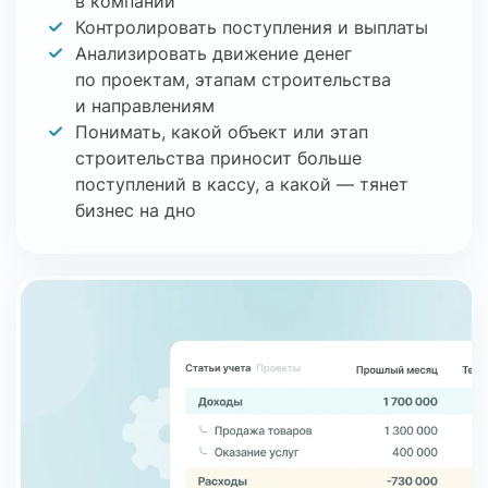
и помогает решить любые вопросы.
в компании
Контролировать поступления и выплаты
Обширная база знаний сервиса также не раз
Анализировать движение денег
выручала нас в работе. За два года
по проектам, этапам строительства
использования ПланФакт стал для нас
и направлениям
надежным инструментом финансового
Понимать, какой объект или этап
управления
строительства приносит больше
поступлений в кассу, а какой — тянет
бизнес на дно