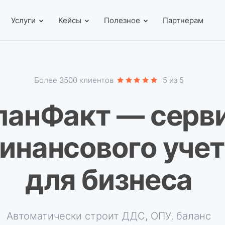
Услуги
Кейсы
Полезное
Партнерам
Более 3500 клиентов
5 из 5
ланФакт — серв
инансового учет
для бизнеса
Автоматически строит ДДС, ОПУ, баланс