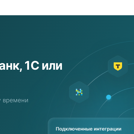
анк,
1С или
у времени