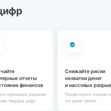
 цифр
учайте
Снижайте риски
лярные отчеты
нехватки денег
стоянии финансов
и кассовых разры
те принимать решения
Почувствуете спокойст
нове твердых цифр
что денег хватит