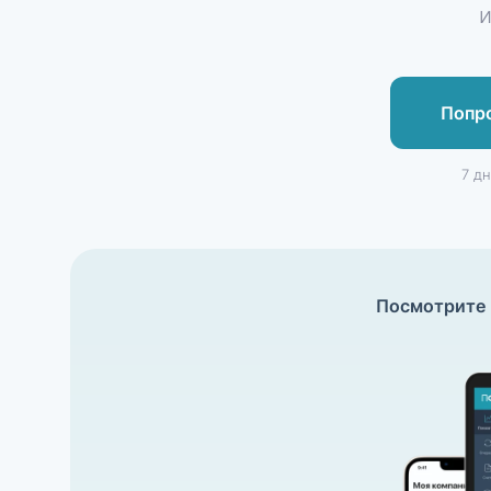
и
Попр
7 д
Посмотрите 