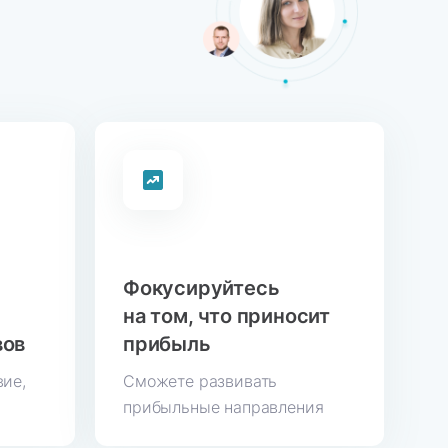
Фокусируйтесь
на том, что приносит
вов
прибыль
вие,
Сможете развивать
прибыльные направления