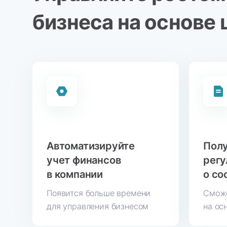
бизнеса на основе
Автоматизируйте
Пол
учет финансов
регу
в компании
о со
Появится больше времени
Сможе
для управления бизнесом
на ос