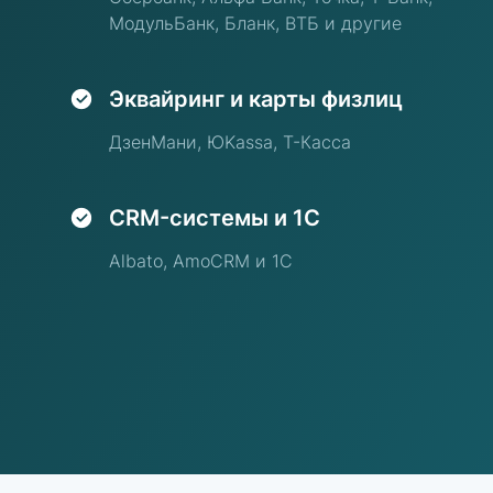
МодульБанк, Бланк, ВТБ и другие
Эквайринг и карты физлиц
ДзенМани, ЮKassa, Т-Касса
CRM-системы и 1С
Albato, AmoCRM и 1С