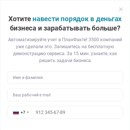
План
Факт
Регистрация
Хотите
навести порядок в деньгах
Главная
Блог
Деньги считали в таблицах и журналах: как образ
бизнеса и зарабатывать больше?
Автоматизируйте учет в ПланФакте! 3500 компаний
уже сделали это. Запишитесь на бесплатную
Деньги считали в таблицах и
демонстрацию сервиса. За 15 мин. узнаете, как
журналах: как образовательный
решить задачи бизнеса
бизнес с оборотом 53 млн ₽ навел
порядок в финансах
Имя и фамилия
23.03.26
600
Читать ≈ 12 минут
Ваш рабочий e-mail
+7