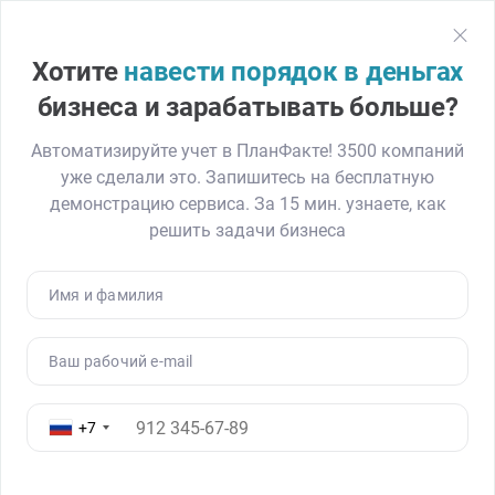
План
Факт
Регистрация
Хотите
навести порядок в деньгах
Главная
Блог
Как ПланФакт помог обнаружить убыток на 400 ты
бизнеса и зарабатывать больше?
Автоматизируйте учет в ПланФакте! 3500 компаний
уже сделали это. Запишитесь на бесплатную
Как ПланФакт помог обнаружить
демонстрацию сервиса. За 15 мин. узнаете, как
убыток на 400 тыс. руб. Кейс ИП
решить задачи бизнеса
Голубевой
06.03.23
4816
Читать ≈ 7 минут
Имя и фамилия
Ваш рабочий e-mail
+7