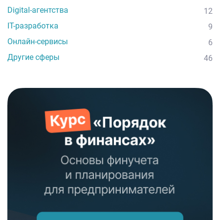
Digital-агентства
12
IT-разработка
9
Онлайн-сервисы
6
Другие сферы
46