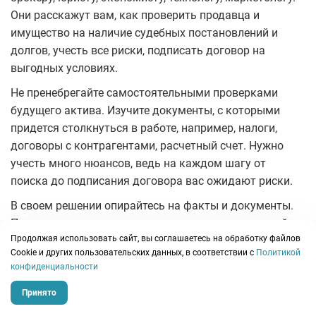
Они расскажут вам, как проверить продавца и
имущество на наличие судебных постановлений и
долгов, учесть все риски, подписать договор на
выгодных условиях.
Не пренебрегайте самостоятельными проверками
будущего актива. Изучите документы, с которыми
придется столкнуться в работе, например, налоги,
договоры с контрагентами, расчетный счет. Нужно
учесть много нюансов, ведь на каждом шагу от
поиска до подписания договора вас ожидают риски.
В своем решении опирайтесь на факты и документы.
Помните, что продажа готового дела не может пройти
Продолжая использовать сайт, вы соглашаетесь на обработку файлов
бесследно для самой компании — первое время
Сookie и других пользовательских данных, в соответствии с
Политикой
показатели могут оказаться чуть хуже. Но при
конфиденциальности
правильном подходе компания адаптируется и будет
радовать нового владельца.
Принято