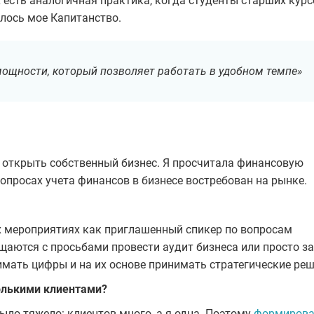
х есть аналогичная практика, когда студенты старших курс
лось мое Капитанство.
 мощности, который позволяет работать в удобном темпе»
и открыть собственный бизнес. Я просчитала финансовую
вопросах учета финансов в бизнесе востребован на рынке.
х мероприятиях как приглашенный спикер по вопросам
щаются с просьбами провести аудит бизнеса или просто за
имать цифры и на их основе принимать стратегические реш
олькими клиентами?
было тяжело: клиентов много, а я одна. Поэтому
формирова