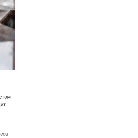
остом
дит
неса