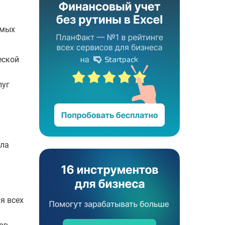
омых
еской
луг
шла
я всех