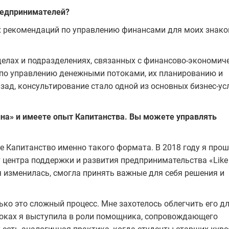
редпринимателей?
ких рекомендаций по управлению финансами для моих знак
делах и подразделениях, связанных с финансово-экономич
 по управлению денежными потоками, их планированию и
азад, консультирование стало одной из основных бизнес-ус
ина» и имеете опыт Капитанства. Вы можете управлять
ое Капитанство именно такого формата. В 2018 году я про
т центра поддержки и развития предпринимательства «Like
я изменилась, смогла принять важные для себя решения и
ко это сложный процесс. Мне захотелось облегчить его дл
оках я выступила в роли помощника, сопровождающего