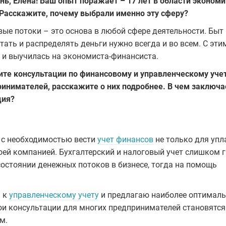
ь, Елена! Ваш опыт поражает – 17 лет в области экономи
 Расскажите, почему выбрали именно эту сферу?
ые потоки – это основа в любой сфере деятельности. Быт
итать и распределять деньги нужно всегда и во всем. С эти
 и выучилась на экономиста-финансиста.
ите консультации по финансовому и управленческому уче
ринимателей, расскажите о них подробнее. В чем заключа
ция?
 с необходимостью вести
учет финансов
не только для упл
воей компанией. Бухгалтерский и налоговый учет слишком 
состоянии денежных потоков в бизнесе, тогда на помощь
ы к
управленческому учету
и предлагаю наиболее оптимал
Мои консультации для многих предпринимателей становятся
м.