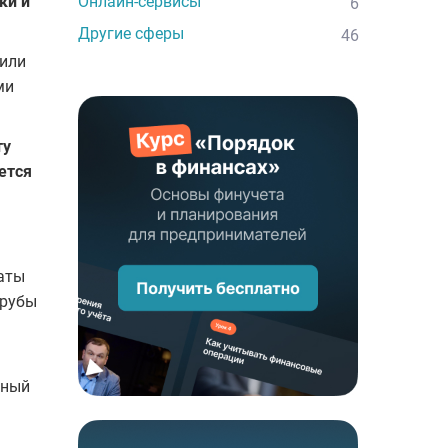
ки и
Онлайн-сервисы
6
Другие сферы
46
 или
ми
ту
ется
аты
грубы
ьный