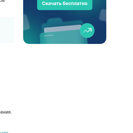
ов
ения.
ние