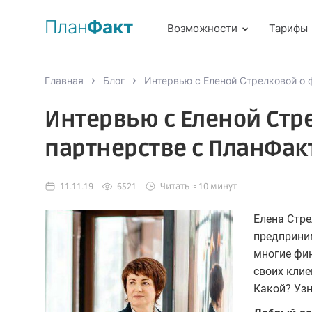
План
Факт
Возможности
Тарифы
Главная
Блог
Интервью с Еленой Стрелковой о 
Интервью с Еленой Стр
партнерстве с ПланФак
11.11.19
6521
Читать ≈ 10 минут
Елена Стре
предприним
многие фин
своих клие
Какой? Узн