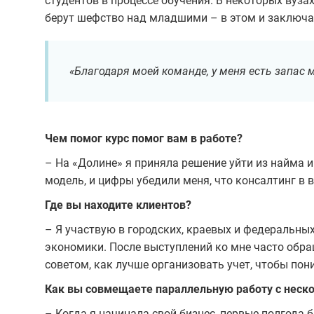
студентов в процессе обучения. В некоторых вуза
берут шефство над младшими – в этом и заключа
«Благодаря моей команде, у меня есть запас
Чем помог курс помог вам в работе?
– На «Долине» я приняла решение уйти из найма 
модель, и цифры убедили меня, что консалтинг в 
Где вы находите клиентов?
– Я участвую в городских, краевых и федеральны
экономики. После выступлений ко мне часто обра
советом, как лучше организовать учет, чтобы пон
Как вы совмещаете параллельную работу с неск
– Когда я начинала свой бизнес, первые полгода 