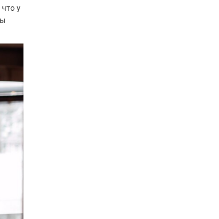
 что у
ны