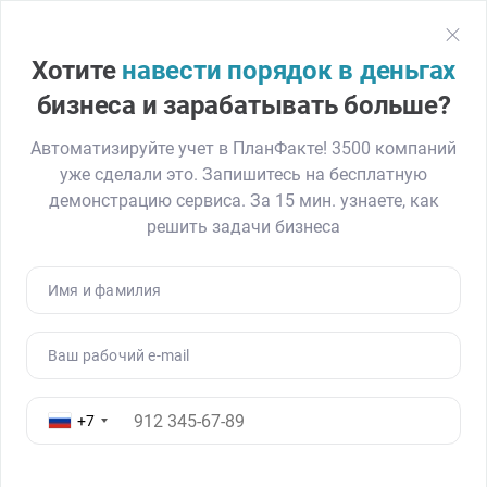
План
Факт
Регистрация
Хотите
навести порядок в деньгах
Главная
Блог
Как реализовать финансовый учет и сократить расх
бизнеса и зарабатывать больше?
Автоматизируйте учет в ПланФакте! 3500 компаний
уже сделали это. Запишитесь на бесплатную
Как реализовать финансовый
демонстрацию сервиса. За 15 мин. узнаете, как
учет и сократить расходы в 2
решить задачи бизнеса
раза. Кейс К2 Айти
23.01.20
8630
Читать ≈ 10 минут
Имя и фамилия
Ваш рабочий e-mail
+7