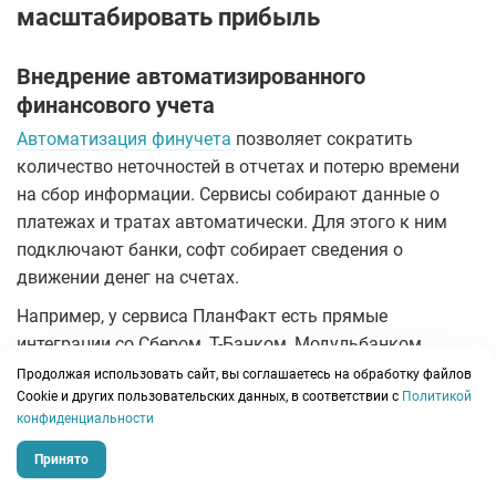
масштабировать прибыль
Внедрение автоматизированного
финансового учета
Автоматизация финучета
позволяет сократить
количество неточностей в отчетах и потерю времени
на сбор информации. Сервисы собирают данные о
платежах и тратах автоматически. Для этого к ним
подключают банки, софт собирает сведения о
движении денег на счетах.
Например, у сервиса ПланФакт есть прямые
интеграции со Сбером, Т-Банком, Модульбанком,
Альфа-банком, Точка банком, Бланк банком. С
Продолжая использовать сайт, вы соглашаетесь на обработку файлов
остальными банками можно настроить
Сookie и других пользовательских данных, в соответствии с
Политикой
конфиденциальности
автоматическую выгрузку выписок по расписанию.
Принято
Что это дает бизнесу: