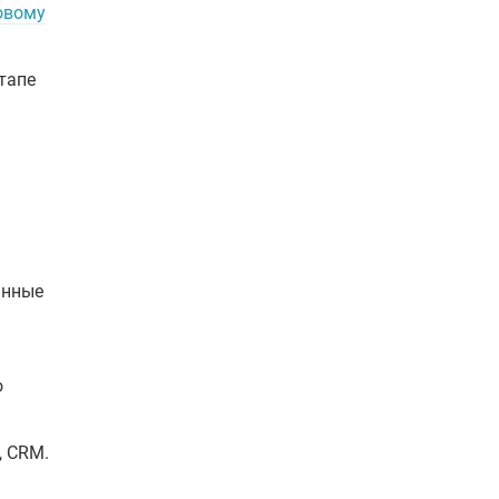
овому
тапе
анные
о
, CRM.