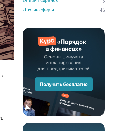
Онлайн-сервисы
6
Другие сферы
46
но.
ть