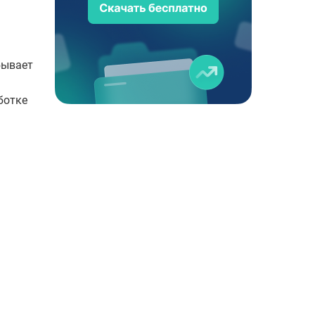
бывает
ботке