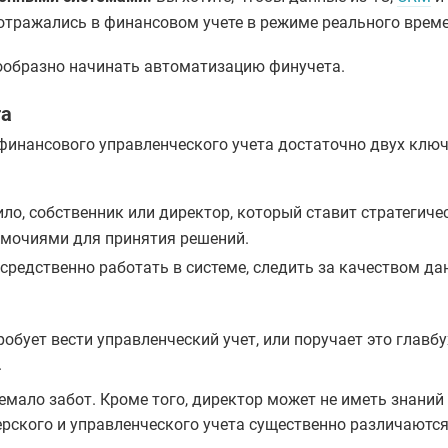
отражались в финансовом учете в режиме реального време
есообразно начинать автоматизацию финучета.
та
 финансового управленческого учета достаточно двух клю
ило, собственник или директор, который ставит стратегиче
омочиями для принятия решений.
средственно работать в системе, следить за качеством да
обует вести управленческий учет, или поручает это главбу
.
 немало забот. Кроме того, директор может не иметь знаний
ерского и управленческого учета существенно различаются