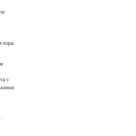
ую
и пора
ем
та с
разных
у