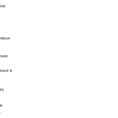
ни.
чевых
ские
нных и
ху.
 в
.