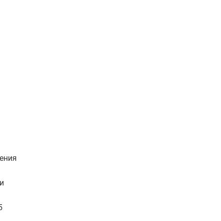
ения
и
5