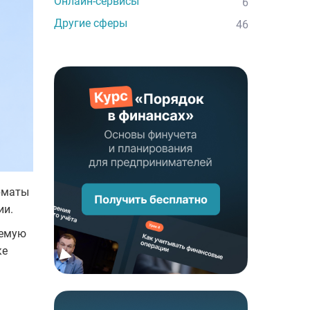
Онлайн-сервисы
6
Другие сферы
46
орматы
ии.
аемую
ке