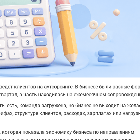
ведет клиентов на аутсорсинге. В бизнесе были разные ф
квартал, а часть находилась на ежемесячном сопровожден
ты есть, команда загружена, но бизнес не выходит на жел
ифах, структуре клиентов, расходах, зарплатах или нагруз
, которая показала экономику бизнеса по направлениям,
ать загрузку команды и проверить, при каких условиях