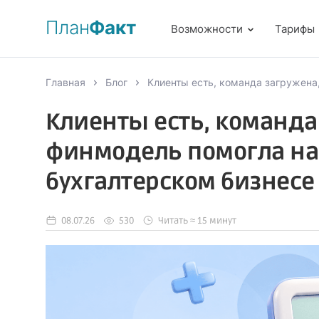
План
Факт
Возможности
Тарифы
Главная
Блог
Клиенты есть, команда загружена
Клиенты есть, команда
финмодель помогла на
бухгалтерском бизнесе
08.07.26
530
Читать ≈ 15 минут