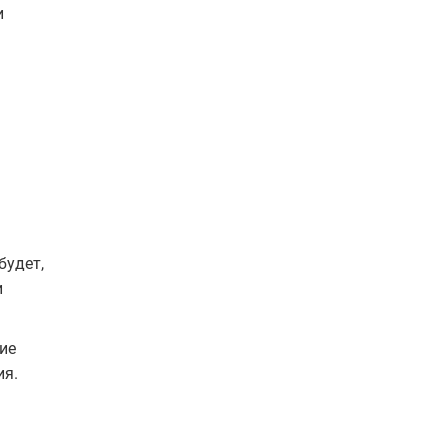
и
будет,
и
ие
ия.