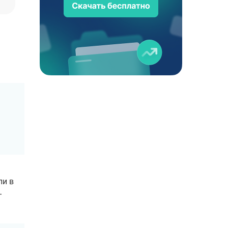
ли в
–