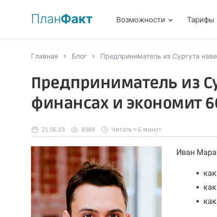
План
Факт
Возможности
Тарифы
Главная
Блог
Предприниматель из Сургута навел
Предприниматель из Су
финансах и экономит 60
21.06.19
8989
Читать ≈ 6 минут
Иван Марах
•
как
•
как
•
как