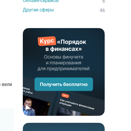
Онлайн-сервисы
6
Другие сферы
46
 вели