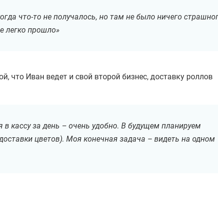
огда что-то не получалось, но там не было ничего страшног
е легко прошло»
, что Иван ведет и свой второй бизнес, доставку роллов
Хотите
навести порядок
в деньгах
бизнеса
и зарабатывать больше?
 в кассу за день – очень удобно. В будущем планируем
(доставки цветов). Моя конечная задача – видеть на одном
Автоматизируйте учет в ПланФакте! 3500 компаний уже
сделали это. Запишитесь на бесплатную демонстрацию
сервиса. За 15 мин. узнаете, как решить задачи бизнеса
Имя и фамилия