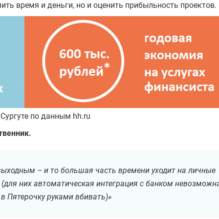
ить время и деньги, но и оценить прибыльность проектов.
Ваш рабочий e-mail
+7
Записаться на встречу
Сургуте по данным hh.ru
Заполняя форму, вы даете согласие на обработку
Персональных данных
твенник.
Соглашаюсь
на получение информационных и рекламных рассылок
о выходным – и то большая часть времени уходит на личные
(для них автоматическая интеграция с банком невозможна
 в Пятерочку руками вбивать)»