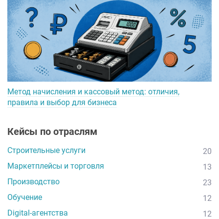
Метод начисления и кассовый метод: отличия,
правила и выбор для бизнеса
Кейсы по отраслям
Строительные услуги
20
Маркетплейсы и торговля
13
Производство
23
Обучение
12
Digital-агентства
12