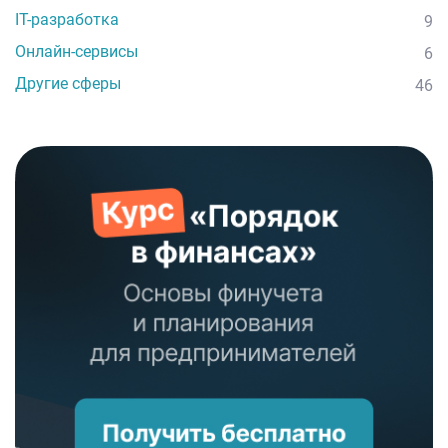
IT-разработка
9
Онлайн-сервисы
6
Другие сферы
46