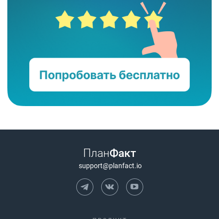
План
Факт
support@planfact.io