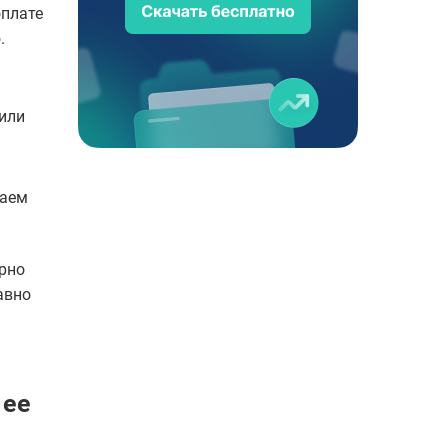
оплате
.
или
заем
рно
авно
 ее