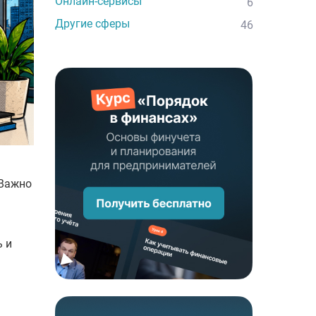
Онлайн-сервисы
6
Другие сферы
46
 Важно
 и