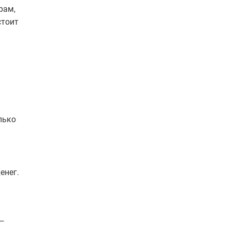
рам,
стоит
лько
енег.
 —