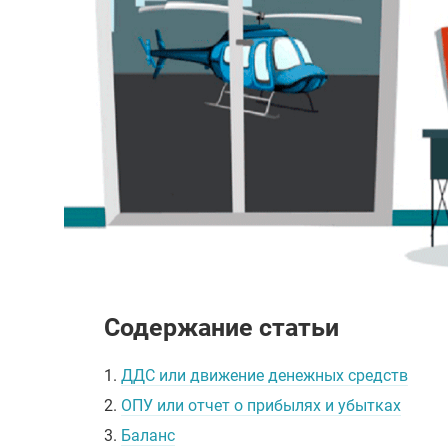
Содержание статьи
1.
ДДС или движение денежных средств
2.
ОПУ или отчет о прибылях и убытках
3.
Баланс