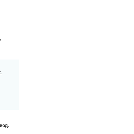
ь
.
иод.