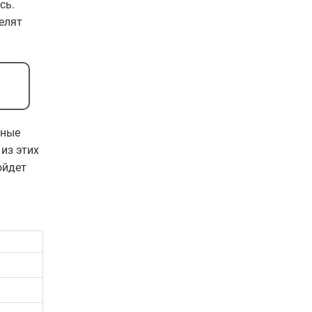
сь.
елят
жные
из этих
ойдет