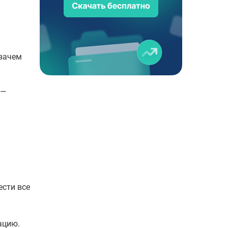
 зачем
 —
ести все
ацию.