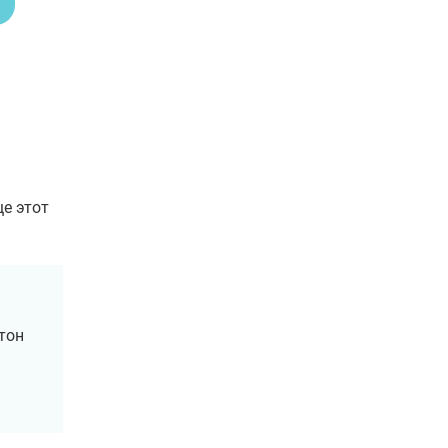
ще этот
нтон