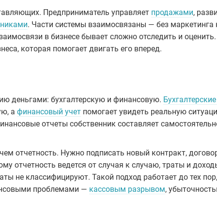
оставляющих. Предприниматель управляет
продажами
, разв
дниками
. Части системы взаимосвязаны — без маркетинга 
заимосвязи в бизнесе бывает сложно отследить и оценить.
неса, которая помогает двигать его вперед.
нию деньгами: бухгалтерскую и финансовую.
Бухгалтерские
ую, а
финансовый учет
помогает увидеть реальную ситуац
финансовые отчеты собственник составляет самостоятельн
 чем отчетность. Нужно подписать новый контракт, догово
му отчетность ведется от случая к случаю, траты и доход
аты не классифицируют. Такой подход работает до тех пор
нансовыми проблемами —
кассовым разрывом
, убыточност