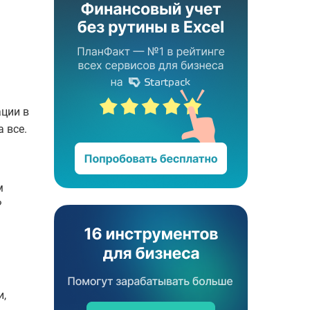
ации в
 все.
м
?
и,