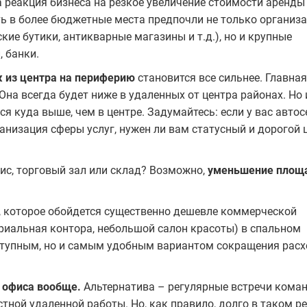
а реакция бизнеса на резкое увеличение стоимости аренды
ь в более бюджетные места предпочли не только организ
кие бутики, антикварные магазины и т.д.), но и крупные
 банки.
ж из центра на периферию
становится все сильнее. Главная
на всегда будет ниже в удаленных от центра районах. Но 
 куда выше, чем в центре. Задумайтесь: если у вас автос
анизация сферы услуг, нужен ли вам статусный и дорогой 
ис, торговый зал или склад? Возможно,
уменьшение площ
, которое обойдется существенно дешевле коммерческой
риальная контора, небольшой салон красоты) в спальном
ступным, но и самым удобным вариантом сокращения рас
т офиса вообще.
Альтернатива – регулярные встречи кома
тной удаленной работы. Но, как правило, долго в таком р