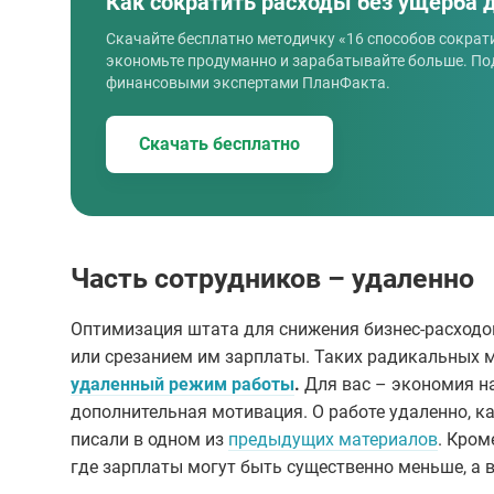
Как сократить расходы без ущерба 
Скачайте бесплатно методичку «16 способов сократ
экономьте продуманно и зарабатывайте больше. По
финансовыми экспертами ПланФакта.
Скачать бесплатно
Часть сотрудников – удаленно
Оптимизация штата для снижения бизнес-расходов
или срезанием им зарплаты. Таких радикальных м
удаленный режим работы
.
Для вас – экономия на
дополнительная мотивация. О работе удаленно, к
писали в одном из
предыдущих материалов
. Кром
где зарплаты могут быть существенно меньше, а 