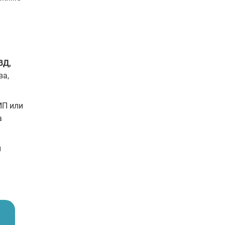
ВД,
ва,
ИП или
а
ы