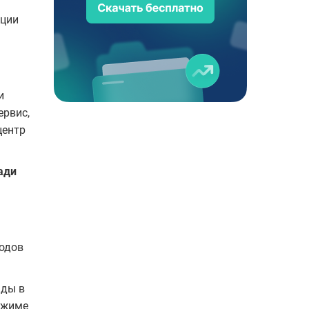
ации
и
ервис,
центр
ади
ходов
нды в
ежиме