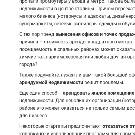
пропали промоутеры у входа в метро. Такова был
недвижимости в центре столицы. Причем переехат
малого бизнеса (нотариусы и адвокаты, дизайнерс
супермаркеты, сетевые ритейлеры одежды и обуви,
С тех пор тренд
вынесения офисов и точек прода
причина – стоимость аренды квадратного метра. О
посещаемость в спальных районах может оказаться
химчистка, парикмахерская или любая другая орг
города?
Также подумайте, нужен ли вам такой большой оф
арендуемой недвижимости
решит проблемы.
Еще один способ –
арендовать жилое помещение
недвижимости. Для небольших организаций (нота
районе это может оказаться не только самым до
для бизнеса.
Некоторые стартапы предпочитают
отказаться о
коворкинге и использование программ для совмес