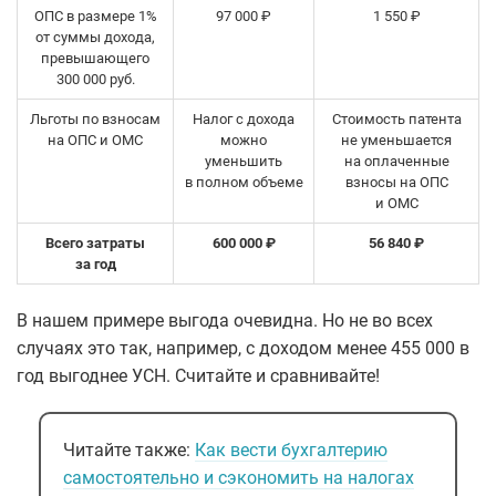
ОПС в размере 1%
97 000 ₽
1 550 ₽
от суммы дохода,
превышающего
300 000 руб.
Льготы по взносам
Налог с дохода
Стоимость патента
на ОПС и ОМС
можно
не уменьшается
уменьшить
на оплаченные
в полном объеме
взносы на ОПС
и ОМС
Всего затраты
600 000 ₽
56 840 ₽
за год
В нашем примере выгода очевидна. Но не во всех
случаях это так, например, с доходом менее 455 000 в
год выгоднее УСН. Считайте и сравнивайте!
Читайте также:
Как вести бухгалтерию
самостоятельно и сэкономить на налогах