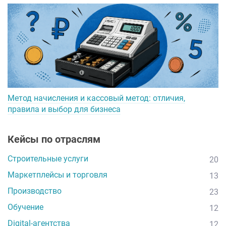
Метод начисления и кассовый метод: отличия,
правила и выбор для бизнеса
Кейсы по отраслям
Строительные услуги
20
Маркетплейсы и торговля
13
Производство
23
Обучение
12
Digital-агентства
12