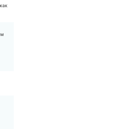
 как
ам