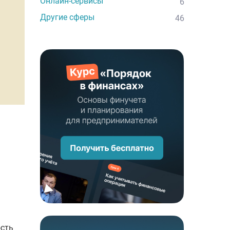
Онлайн-сервисы
6
Другие сферы
46
ость