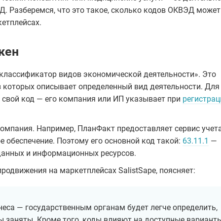
. Разберемся, что это такое, сколько кодов ОКВЭД может
кетплейсах.
жен
лассификатор видов экономической деятельности». Это
 которых описывает определенный вид деятельности. Для
 свой код — его компания или ИП указывает при
регистрац
компания. Например, ПланФакт предоставляет сервис учет
е обеспечение. Поэтому его основной код такой:
63.11.1
—
данных и информационных ресурсов.
продвижения на маркетплейсах SalistSape, поясняет:
са — государственным органам будет легче определить,
 заняты. Кроме того, коды влияют на доступные вариант