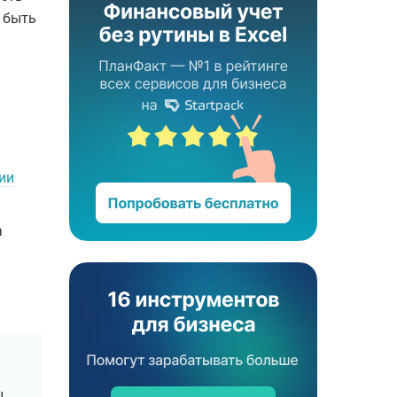
 быть
ии
а
ы