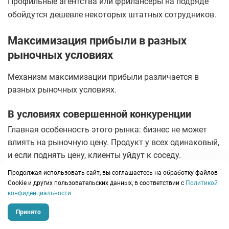
Профильные агентства или фрилансеры на подряде
обойдутся дешевле некоторых штатных сотрудников.
Максимизация прибыли в разных
рыночных условиях
Механизм максимизации прибыли различается в
разных рыночных условиях.
В условиях совершенной конкуренции
​Главная особенность этого рынка: бизнес не может
влиять на рыночную цену. Продукт у всех одинаковый,
и если поднять цену, клиенты уйдут к соседу.
​В экономической теории в такой ситуации прибыль
Продолжая использовать сайт, вы соглашаетесь на обработку файлов
Сookie и других пользовательских данных, в соответствии с
Политикой
компании стремится к нулю. Но на практике малый
конфиденциальности
бизнес выживает и зарабатывает. Фокус смещается на
эффективность производства и операционную
Принято
дисциплину: