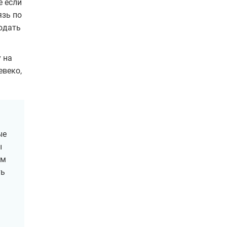
е если
язь по
людать
 на
евеко,
ые
ы
им
ть