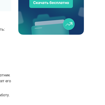
ть:
ботник
ет его
боту.