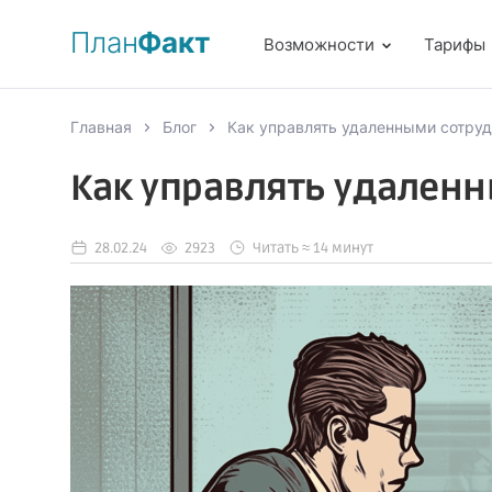
План
Факт
Возможности
Тарифы
Главная
Блог
Как управлять удаленными сотруд
Как управлять удален
28.02.24
2923
Читать ≈ 14 минут