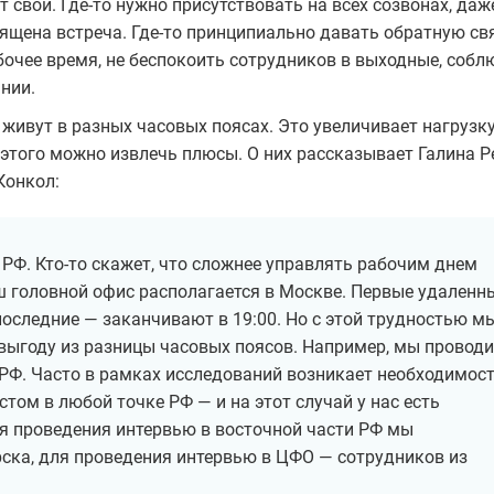
 свои. Где-то нужно присутствовать на всех созвонах, даж
вящена встреча. Где-то принципиально давать обратную св
бочее время, не беспокоить сотрудников в выходные, соб
ании.
живут в разных часовых поясах. Это увеличивает нагрузку
з этого можно извлечь плюсы. О них рассказывает Галина Р
Конкол:
РФ. Кто-то скажет, что сложнее управлять рабочим днем
ш головной офис располагается в Москве. Первые удаленн
последние — заканчивают в 19:00. Но с этой трудностью м
 выгоду из разницы часовых поясов. Например, мы провод
 РФ. Часто в рамках исследований возникает необходимос
том в любой точке РФ — и на этот случай у нас есть
ля проведения интервью в восточной части РФ мы
ска, для проведения интервью в ЦФО — сотрудников из