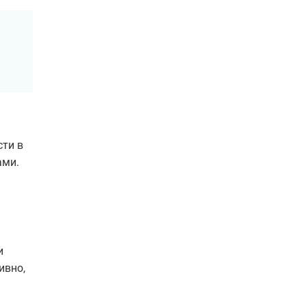
сти в
ами.
и
ивно,