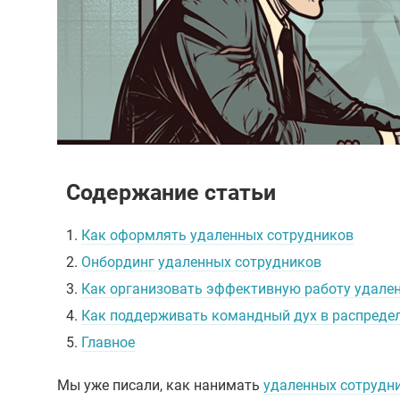
Содержание статьи
1.
Как оформлять удаленных сотрудников
2.
Онбординг удаленных сотрудников
3.
Как организовать эффективную работу удале
4.
Как поддерживать командный дух в распреде
5.
Главное
Мы уже писали, как нанимать
удаленных сотрудн