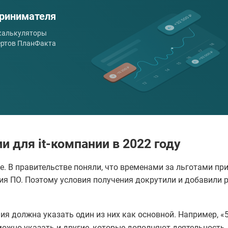
ринимателя
 калькуляторы
ертов ПланФакта
 для it-компании в 2022 году
е. В правительстве поняли, что временами за льготами пр
ния ПО. Поэтому условия получения докрутили и добавили 
ия должна указать один из них как основной. Например, «
ожно указать и другие, которые дополняют деятельность.