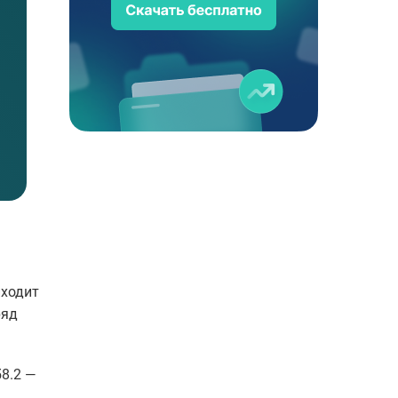
иходит
ряд
58.2 —