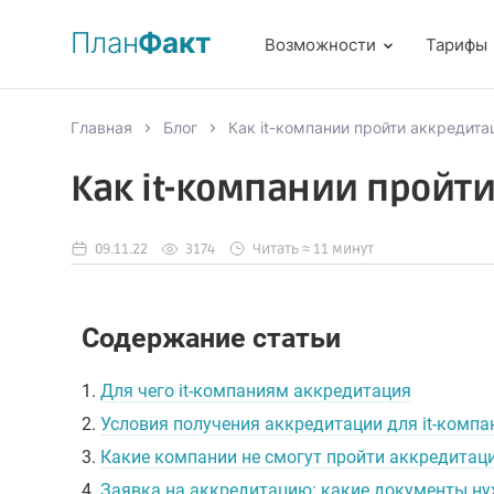
План
Факт
Возможности
Тарифы
Главная
Блог
Как it-компании пройти аккредита
Как it-компании пройт
09.11.22
3174
Читать ≈ 11 минут
Содержание статьи
1.
Для чего it-компаниям аккредитация
2.
Условия получения аккредитации для it-компан
3.
Какие компании не смогут пройти аккредитац
4.
Заявка на аккредитацию: какие документы ну