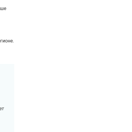
ьше
гионе.
ет