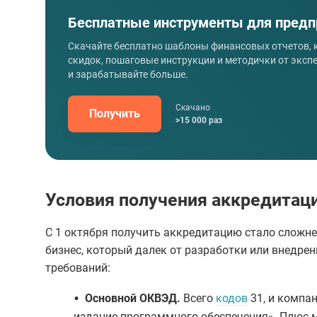
Бесплатные инструменты для предп
Скачайте бесплатно шаблоны финансовых отчетов,
скидок, пошаговые инструкции и методички от эксп
и зарабатывайте больше.
Скачано
Получить
>15 000 раз
Условия получения аккредитации
С 1 октября получить аккредитацию стало сложне
бизнес, который далек от разработки или внедре
требований:
•
Основной ОКВЭД.
Всего
кодов
31, и компан
издание программного обеспечения». Плюс м