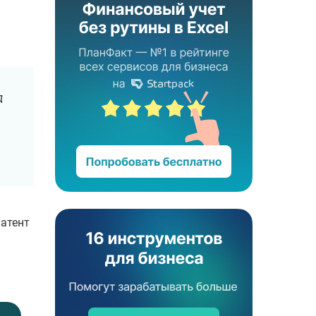
д
патент