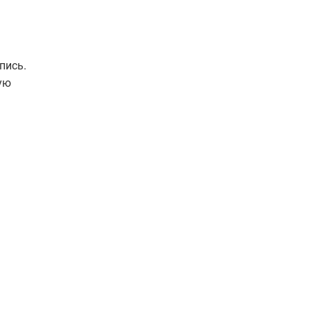
пись.
ую