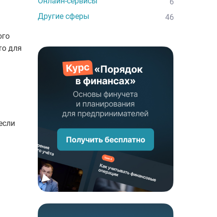
Онлайн-сервисы
6
Другие сферы
46
ого
то для
если