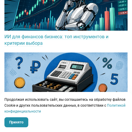
ИИ для финансов бизнеса: топ инструментов и
критерии выбора
Продолжая использовать сайт, вы соглашаетесь на обработку файлов
Сookie и других пользовательских данных, в соответствии с
Политикой
Метод начисления и кассовый метод: отличия,
конфиденциальности
правила и выбор для бизнеса
Принято
Кейсы по отраслям