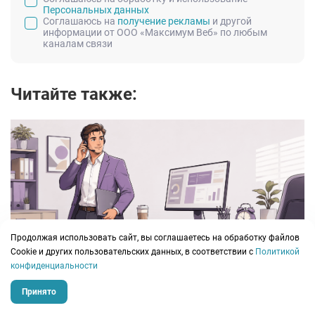
Персональных данных
Соглашаюсь на
получение рекламы
и другой
информации от ООО «Максимум Веб» по любым
каналам связи
Читайте также:
Продолжая использовать сайт, вы соглашаетесь на обработку файлов
Работа с самозанятыми в 2026 году: как бизнесу
Сookie и других пользовательских данных, в соответствии с
Политикой
снизить риски
конфиденциальности
Принято