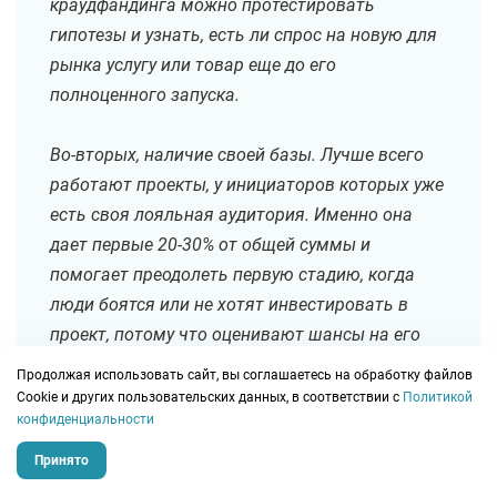
краудфандинга можно протестировать
гипотезы и узнать, есть ли спрос на новую для
рынка услугу или товар еще до его
полноценного запуска.
Во-вторых, наличие своей базы. Лучше всего
работают проекты, у инициаторов которых уже
есть своя лояльная аудитория. Именно она
дает первые 20-30% от общей суммы и
помогает преодолеть первую стадию, когда
люди боятся или не хотят инвестировать в
проект, потому что оценивают шансы на его
реализацию как невысокие.
Продолжая использовать сайт, вы соглашаетесь на обработку файлов
Сookie и других пользовательских данных, в соответствии с
Политикой
конфиденциальности
В-третьих, социальную значимость или
нематериальную мотивацию автора. Важно
Принято
объяснить аудитории, почему необходим