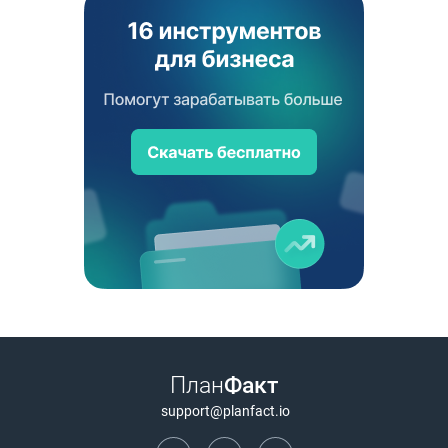
План
Факт
support@planfact.io