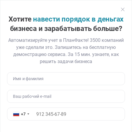
План
Факт
Регистрация
Хотите
навести порядок в деньгах
Главная
Блог
Как сократить время на учет финансов в 2 раза. Ке
бизнеса и зарабатывать больше?
Автоматизируйте учет в ПланФакте! 3500 компаний
уже сделали это. Запишитесь на бесплатную
Как сократить время на учет
демонстрацию сервиса. За 15 мин. узнаете, как
финансов в 2 раза. Кейс Siberian
решить задачи бизнеса
Nutrogunz
08.10.19
3633
Читать ≈ 6 минут
Имя и фамилия
Ваш рабочий e-mail
+7