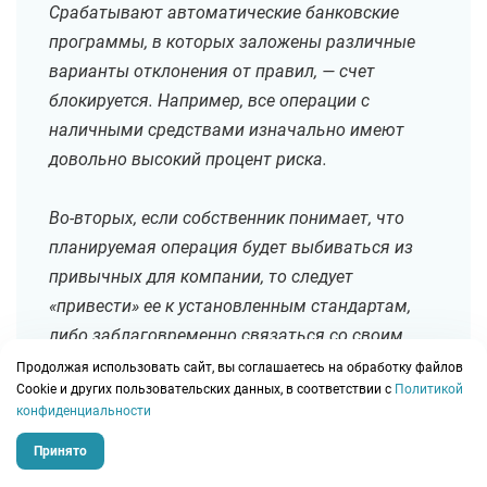
Срабатывают автоматические банковские
программы, в которых заложены различные
варианты отклонения от правил, — счет
блокируется. Например, все операции с
наличными средствами изначально имеют
довольно высокий процент риска.
Во-вторых, если собственник понимает, что
планируемая операция будет выбиваться из
привычных для компании, то следует
«привести» ее к установленным стандартам,
либо заблаговременно связаться со своим
банком и сделать пояснения. Это позволит в
Продолжая использовать сайт, вы соглашаетесь на обработку файлов
Сookie и других пользовательских данных, в соответствии с
Политикой
будущем избежать блокировки.
конфиденциальности
Чтобы не сталкиваться с блокировками,
Принято
достаточно перейти на безналичные расчеты,