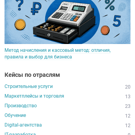
Метод начисления и кассовый метод: отличия,
правила и выбор для бизнеса
Кейсы по отраслям
Строительные услуги
20
Маркетплейсы и торговля
13
Производство
23
Обучение
12
Digital-агентства
12
IT-разработка