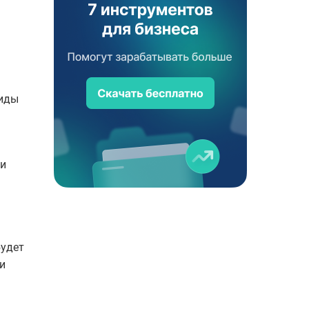
виды
ли
будет
и