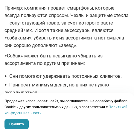
Пример: компания продает смартфоны, которые
всегда пользуются спросом. Чехлы и защитные стекла
— сопутствующий товар, за счет которого растет
средний чек. И хотя такие аксессуары являются
«собаками», убирать их из ассортимента нет смысла —
они хорошо дополняют «звезд».
«Собак» может быть невыгодно убирать из
ассортимента по другим причинам:
•
Они помогают удерживать постоянных клиентов.
•
Приносят минимум денег, но в них не нужно
вкладываться.
•
Продукт может спасти компанию, если из-за форс-
Продолжая использовать сайт, вы соглашаетесь на обработку файлов
Сookie и других пользовательских данных, в соответствии с
Политикой
мажоров упадут продажи в других категориях.
конфиденциальности
Когда есть смысл отказаться от «собак»:
Принято