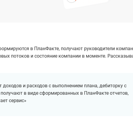
е формируются в ПланФакте, получают руководители компан
овых потоков и состояние компании в моменте. Рассказыв
Хотите узнать, как
увеличить
прибыль
в бизнесе?
Бесплатный шаблон финмодели поможет оцифровать
 доходов и расходов с выполнением плана, дебиторку с
бизнес в Excel и покажет, на какие параметры влиять,
и получают в виде сформированных в ПланФакте отчетов,
чтобы зарабатывать больше. Скачан 12 000+ раз
ает сервис»
Имя и фамилия