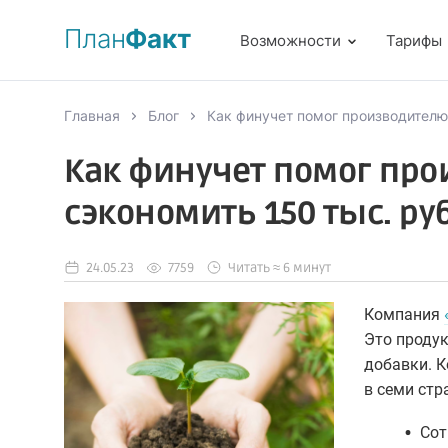
План
Факт
Возможности
Тарифы
Главная
Блог
Как финучет помог производителю
Как финучет помог пр
сэкономить 150 тыс. руб
24.05.23
7759
Читать ≈ 6 минут
Компания
Это проду
добавки. К
в семи стр
•
Сот