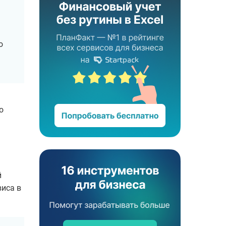
о
о
й
иса в