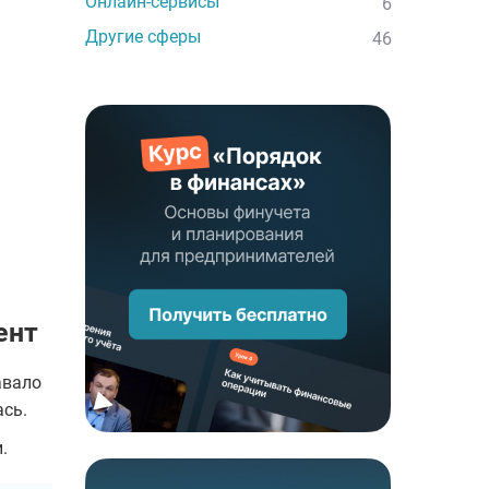
Онлайн-сервисы
6
Другие сферы
46
ент
авало
ась.
.