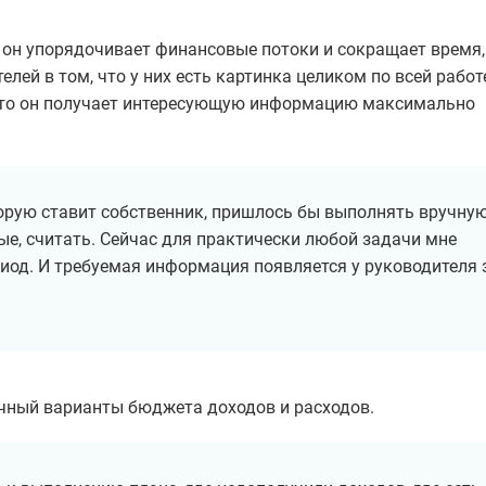
Ваш рабочий e-mail
 он упорядочивает финансовые потоки и сокращает время,
лей в том, что у них есть картинка целиком по всей работ
+7
, что он получает интересующую информацию максимально
Скачать финмодель бесплатно
торую ставит собственник, пришлось бы выполнять вручную
е, считать. Сейчас для практически любой задачи мне
Заполняя форму, вы даете согласие на обработку
Персональных данных
иод. И требуемая информация появляется у руководителя 
Соглашаюсь
на получение информационных и рекламных рассылок
чный варианты бюджета доходов и расходов.