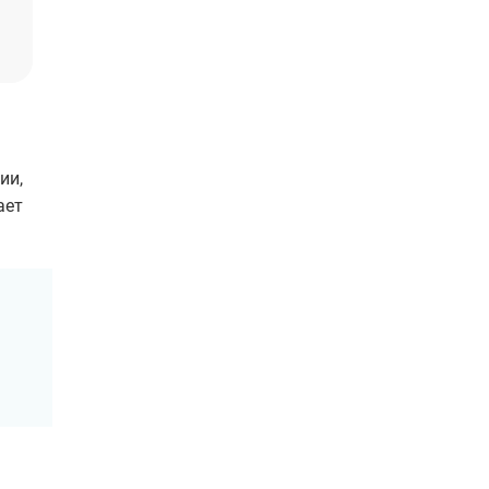
ии,
ает