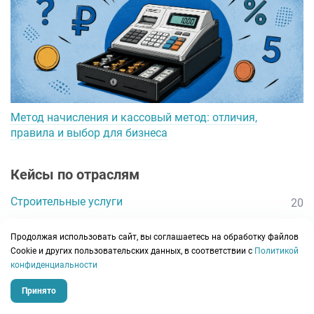
Метод начисления и кассовый метод: отличия,
правила и выбор для бизнеса
Кейсы по отраслям
Строительные услуги
20
Маркетплейсы и торговля
13
Продолжая использовать сайт, вы соглашаетесь на обработку файлов
Производство
23
Сookie и других пользовательских данных, в соответствии с
Политикой
конфиденциальности
Обучение
12
Digital-агентства
Принято
12
IT-разработка