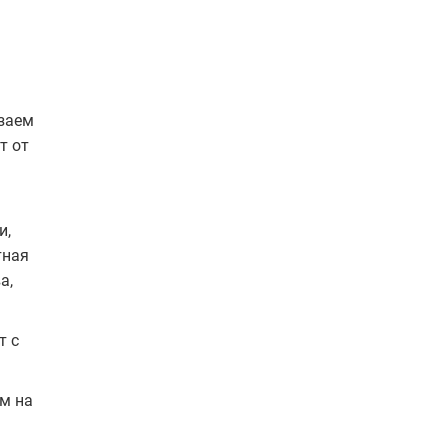
 заем
т от
и,
тная
а,
т с
ом на