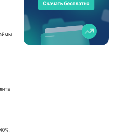
займы
.
мента
а
ь
40%,