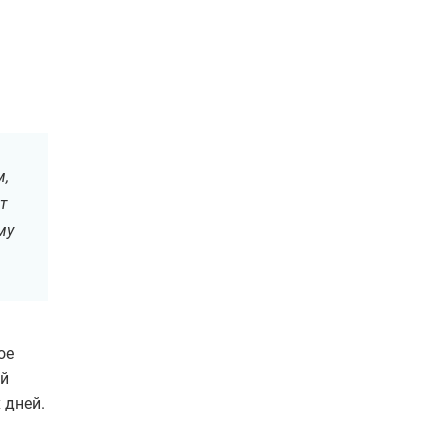
м,
т
му
ое
ой
 дней.