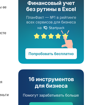
ы ее
есте
ся
еньги