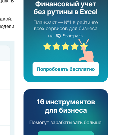
даж. В
дкой:
модели