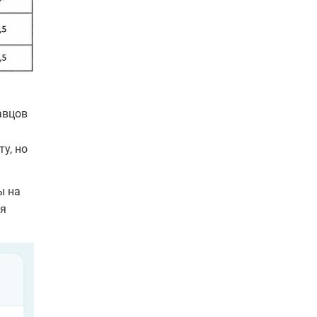
авцов
у, но
ы на
ля