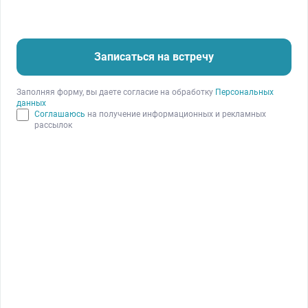
Записаться на встречу
Заполняя форму, вы даете согласие на обработку
Персональных
данных
Соглашаюсь
на получение информационных и рекламных
рассылок
Наталья Кудрявцева, финансовый директор компании
ООО «Строй-Гарант», рассказала:
•
как наладила простой и просмотрный
учет
и
потратила время на его ведение в 6 раз;
•
как отследила расходы по старым проектам на 12
млн рублей;
•
как сэкономила на банковском обслуживании 70