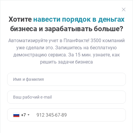
План
Факт
Регистрация
Хотите
навести порядок в деньгах
Главная
Блог
Как внедрить ПланФакт и поймать за хвост 12 млн
бизнеса и зарабатывать больше?
Автоматизируйте учет в ПланФакте! 3500 компаний
уже сделали это. Запишитесь на бесплатную
Как внедрить ПланФакт и
демонстрацию сервиса. За 15 мин. узнаете, как
поймать за хвост 12 млн рублей.
решить задачи бизнеса
Кейс «Строй-Гарант»
18.09.20
5080
Читать ≈ 6 минут
Имя и фамилия
Ваш рабочий e-mail
+7