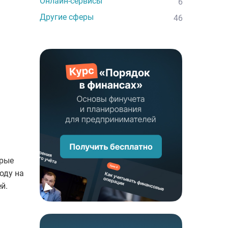
Онлайн-сервисы
6
Другие сферы
46
орые
оду на
й.