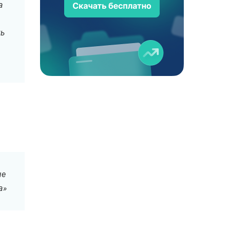
а
ть
ше
а»