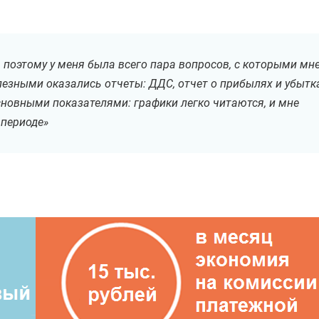
 поэтому у меня была всего пара вопросов, с которыми мн
езными оказались отчеты: ДДС, отчет о прибылях и убытк
сновными показателями: графики легко читаются, и мне
Хотите
навести порядок
 периоде»
в деньгах
бизнеса
и зарабатывать больше?
Автоматизируйте учет в ПланФакте! 3500 компаний уже
сделали это. Запишитесь на бесплатную демонстрацию
сервиса. За 15 мин. узнаете, как решить задачи бизнеса
Имя и фамилия