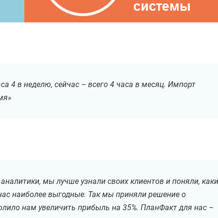
Ваш рабочий e-mail
+7
са 4 в неделю, сейчас – всего 4 часа в месяц. Импорт
мя»
Записаться на встречу
Заполняя форму, вы даете согласие на обработку
Персональных данных
Соглашаюсь
на получение информационных и рекламных рассылок
налитики, мы лучше узнали своих клиентов и поняли, как
 нас наиболее выгодные. Так мы приняли решение о
лило нам увеличить прибыль на 35%. ПланФакт для нас –