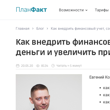
План
Факт
Возможности
Тарифы
Главная
Блог
Как внедрить финансовый учет, сэ
Как внедрить финансов
деньги и увеличить пр
20.05.20
8134
Читать ≈ 5 минут
Евгений К
•
как
•
как
•
как