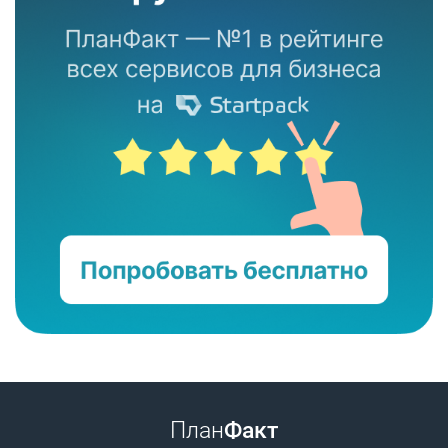
План
Факт