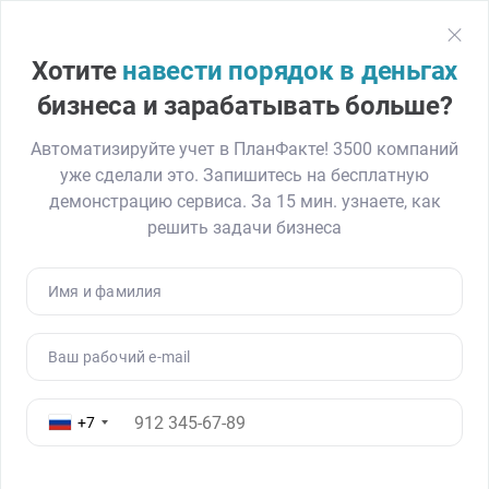
План
Факт
Регистрация
Хотите
навести порядок в деньгах
Главная
Блог
Как дисциплина побеждает талант. Кейс «Мама зн
бизнеса и зарабатывать больше?
Автоматизируйте учет в ПланФакте! 3500 компаний
уже сделали это. Запишитесь на бесплатную
Как дисциплина побеждает
демонстрацию сервиса. За 15 мин. узнаете, как
талант. Кейс «Мама знает»
решить задачи бизнеса
27.11.20
9026
Читать ≈ 8 минут
Имя и фамилия
Ваш рабочий e-mail
+7