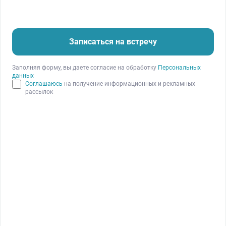
Записаться на встречу
Заполняя форму, вы даете согласие на обработку
Персональных
данных
Соглашаюсь
на получение информационных и рекламных
рассылок
Александр Топач, соучредитель
«Мама знает»
– украинский портал для думающих