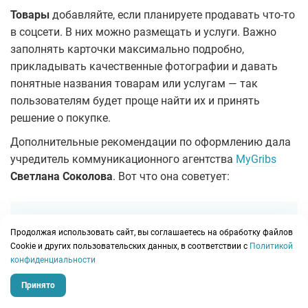
Товары
добавляйте, если планируете продавать что-то
в соцсети. В них можно размещать и услуги. Важно
заполнять карточки максимально подробно,
прикладывать качественные фотографии и давать
понятные названия товарам или услугам — так
пользователям будет проще найти их и принять
решение о покупке.
Дополнительные рекомендации по оформлению дала
учредитель коммуникационного агентства
MyGribs
Светлана Соколова
. Вот что она советует:
«В полях, отведенных для описания и статуса,
Продолжая использовать сайт, вы соглашаетесь на обработку файлов
Сookie и других пользовательских данных, в соответствии с
Политикой
разместите оффер или УТП.
конфиденциальности
Принято
Включите кнопку «действия». Здесь можно
выбрать тип действия и текст на кнопке, чтобы