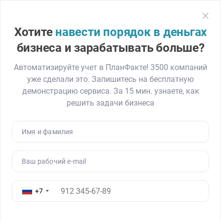
План
Факт
Регистрация
Хотите
навести порядок в деньгах
Главная
Блог
Финмодель для фармпроизводителя: оценили показ
бизнеса и зарабатывать больше?
Автоматизируйте учет в ПланФакте! 3500 компаний
уже сделали это. Запишитесь на бесплатную
Финмодель для
демонстрацию сервиса. За 15 мин. узнаете, как
фармпроизводителя: оценили
решить задачи бизнеса
показатели бизнеса и условия
входа инвестора
Имя и фамилия
18.06.26
809
Читать ≈ 15 минут
Ваш рабочий e-mail
+7