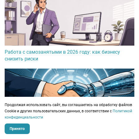
Работа с самозанятыми в 2026 году: как бизнесу
снизить риски
Продолжая использовать сайт, вы соглашаетесь на обработку файлов
Сookie и других пользовательских данных, в соответствии с
Политикой
конфиденциальности
ИИ-агенты для бизнеса: топ-7 решений, выбор и
Принято
сценарии внедрения