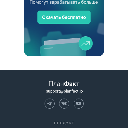
План
Факт
support@planfact.io
ПРОДУКТ