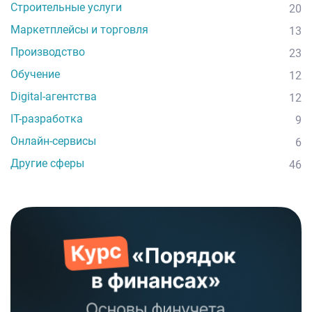
Строительные услуги
20
Маркетплейсы и торговля
13
Производство
23
Обучение
12
Digital-агентства
12
IT-разработка
9
Онлайн-сервисы
6
Другие сферы
46