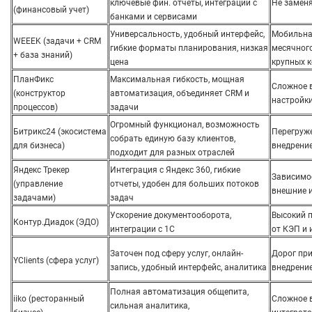
ключевые фин. отчеты, интеграции с
Не замен
(финансовый учет)
банками и сервисами
Универсальность, удобный интерфейс,
Мобильная
WEEEK (задачи + CRM
гибкие форматы планирования, низкая
месячного
+ база знаний)
цена
крупных 
ПланФикс
Максимальная гибкость, мощная
Сложное в
(конструктор
автоматизация, объединяет CRM и
настройк
процессов)
задачи
Огромный функционал, возможность
Битрикс24 (экосистема
Перегруже
собрать единую базу клиентов,
для бизнеса)
внедрение
подходит для разных отраслей
Яндекс Трекер
Интеграция с Яндекс 360, гибкие
Зависимос
(управление
отчеты, удобен для больших потоков
внешние 
задачами)
задач
Ускорение документооборота,
Высокий п
Контур.Диадок (ЭДО)
интеграции с 1С
от КЭП и
Заточен под сферу услуг, онлайн-
Дорог пр
YClients (сфера услуг)
запись, удобный интерфейс, аналитика
внедрение
Полная автоматизация общепита,
iiko (ресторанный
Сложное в
сильная аналитика,