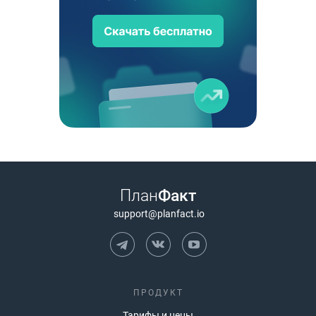
План
Факт
support@planfact.io
ПРОДУКТ
Тарифы и цены