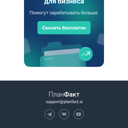
План
Факт
support@planfact.io