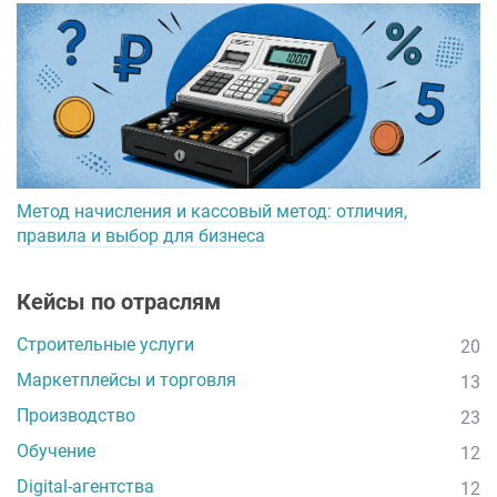
Метод начисления и кассовый метод: отличия,
правила и выбор для бизнеса
Кейсы по отраслям
Строительные услуги
20
Маркетплейсы и торговля
13
Производство
23
Обучение
12
Digital-агентства
12