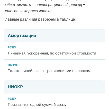
себестоимость – внеоперационный расход ±
налоговые корректировки.
Главные различия разберём в таблице:
Различия между учетом по РСБУ и требованиям Налогово
Амортизация
Причина различий
РСБУ
Линейная, ускоренная, по остаточной стоимости
НК РФ
Только линейная, с ограничениями по срокам
НИОКР
Признаются одной суммой сразу