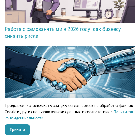
Работа с самозанятыми в 2026 году: как бизнесу
снизить риски
ИИ-агенты для бизнеса: топ-7 решений, выбор и
Продолжая использовать сайт, вы соглашаетесь на обработку файлов
сценарии внедрения
Сookie и других пользовательских данных, в соответствии с
Политикой
конфиденциальности
Принято