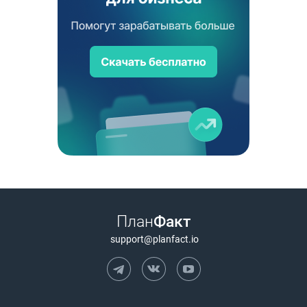
План
Факт
support@planfact.io