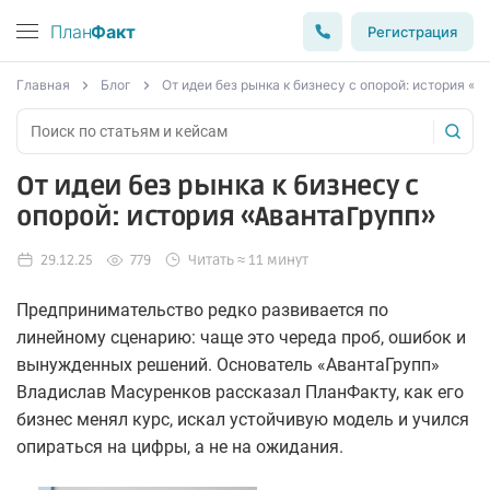
План
Факт
Регистрация
Главная
Блог
От идеи без рынка к бизнесу с опорой: история «А
От идеи без рынка к бизнесу с
опорой: история «АвантаГрупп»
29.12.25
779
Читать ≈ 11 минут
Предпринимательство редко развивается по
линейному сценарию: чаще это череда проб, ошибок и
вынужденных решений. Основатель «АвантаГрупп»
Владислав Масуренков рассказал ПланФакту, как его
бизнес менял курс, искал устойчивую модель и учился
опираться на цифры, а не на ожидания.